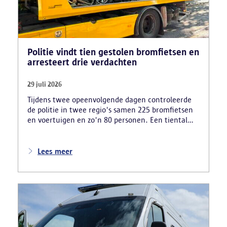
Politie vindt tien gestolen bromfietsen en
arresteert drie verdachten
29 juli 2026
Tijdens twee opeenvolgende dagen controleerde
de politie in twee regio's samen 225 bromfietsen
en voertuigen en zo'n 80 personen. Een tiental
gestolen bromfietsen en kentekenplaten zijn
teruggevonden en zestien voertuigen zijn in
beslag genomen. Daarnaast arresteerde de politie
Lees meer
ook drie verdachten en zijn cocaïne, gestolen
motorblokken en inbrekersmateriaal gevonden.