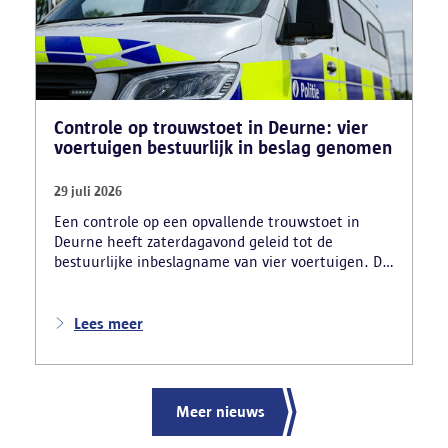
Controle op trouwstoet in Deurne: vier
voertuigen bestuurlijk in beslag genomen
29 juli 2026
Een controle op een opvallende trouwstoet in
Deurne heeft zaterdagavond geleid tot de
bestuurlijke inbeslagname van vier voertuigen. De
politie deed ook nog verschillende andere
vaststellingen van inbreuken. De politie greep in
nadat meerdere weggebruikers melding hadden
Lees meer
gemaakt van het gevaarlijk rijgedrag en de
ernstige verkeershinder die dat als gevolg had.
Meer nieuws