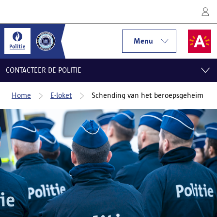
Menu
CONTACTEER DE POLITIE
Home
E-loket
Schending van het beroepsgeheim