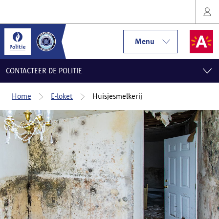
Menu
CONTACTEER DE POLITIE
Home
E-loket
Huisjesmelkerij