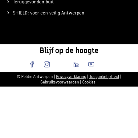
Teruggevonden buit
SHIELD: voor een veilig Antwerpen
Blijf op de hoogte
© Politie Antwerpen
|
Privacyverklaring
|
Toegankelijkheid
|
Gebruiksvoorwaarden
|
Cookies
|