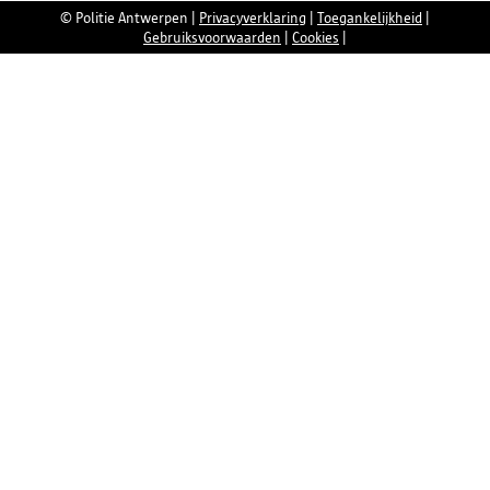
© Politie Antwerpen
|
Privacyverklaring
|
Toegankelijkheid
|
Gebruiksvoorwaarden
|
Cookies
|