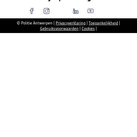
© Politie Antwerpen
|
Privacyverklaring
|
Toegankelijkheid
|
Gebruiksvoorwaarden
|
Cookies
|