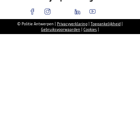
© Politie Antwerpen
|
Privacyverklaring
|
Toegankelijkheid
|
Gebruiksvoorwaarden
|
Cookies
|